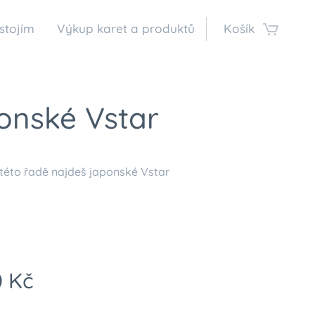
stojím
Výkup karet a produktů
Košík
onské Vstar
 této řadě najdeš japonské Vstar
0
Kč