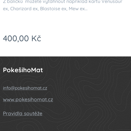
Z balíčků můžete vytáhnout například kartu Venusaur
ex, Charizard ex, Blastoise ex, Mew ex...
400,00
Kč
PokešihoMat
info@pokesihomat.cz
www.pokesihomat.cz
Pravidla soutěže