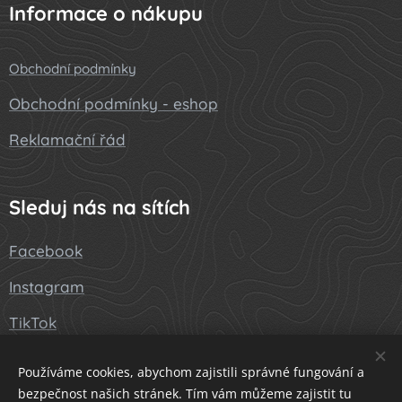
Informace o nákupu
Obchodní podmínky
Obchodní podmínky - eshop
Reklamační řád
Sleduj nás na sítích
Facebook
Instagram
TikTok
Používáme cookies, abychom zajistili správné fungování a
bezpečnost našich stránek. Tím vám můžeme zajistit tu
©2023 PokesihoMat.cz
Cookies